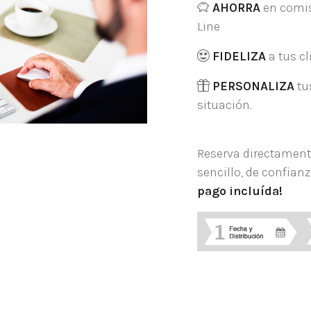
AHORRA
en comis
Line
FIDELIZA
a tus cl
PERSONALIZA
tus
situación.
Reserva directament
sencillo, de confianz
pago incluída!