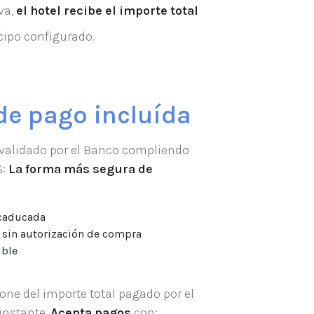
va,
el hotel recibe el importe total
cipo configurado.
de pago incluída
validado por el Banco compliendo
S:
La forma más segura de
 caducada
o sin autorización de compra
ible
pone del importe total pagado por el
instante.
Acepta pagos
con: