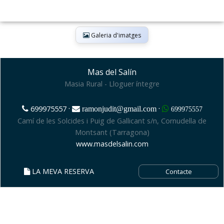
Galeria d'imatges
Mas del Salín
Masia Rural - Lloguer íntegre
·
·
699975557
ramonjudit@gmail.com
699975557
Camí de les Solcides i Puig de Gallicant s/n, Cornudella de
Montsant (Tarragona)
www.masdelsalin.com
LA MEVA RESERVA
Contacte