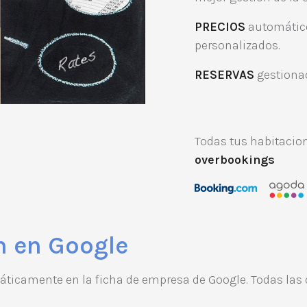
PRECIOS
automático
personalizados.
RESERVAS
gestionad
Todas tus habitacio
overbookings
n en Google
ticamente en la ficha de empresa de Google. Todas las 