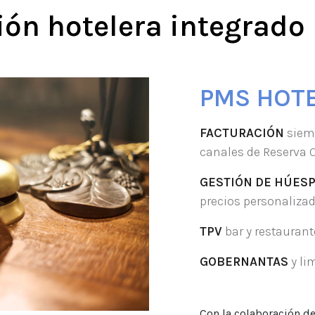
ión hotelera integrado
PMS HOT
FACTURACIÓN
siemp
canales de Reserva O
GESTIÓN DE HÚES
precios personalizad
TPV
bar y restaurant
GOBERNANTAS
y li
Con la colaboración d