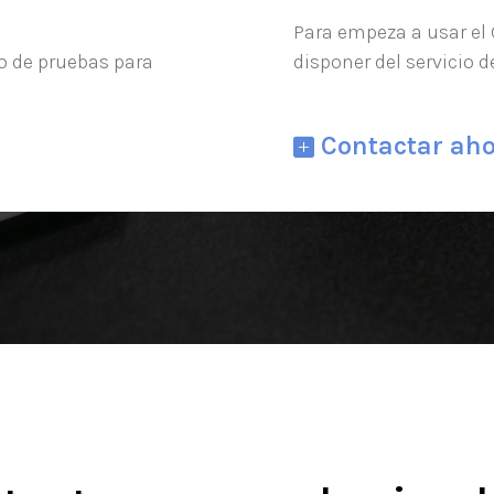
Para empeza a usar el
o de pruebas para
disponer del servicio 
Contactar ah