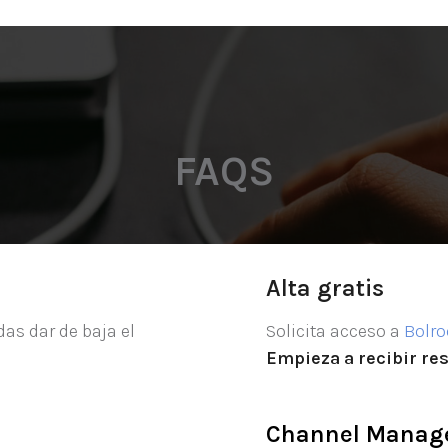
FAQS
Alta gratis
as dar de baja el
Solicita acceso a
Bolr
Empieza a recibir re
Channel Manag