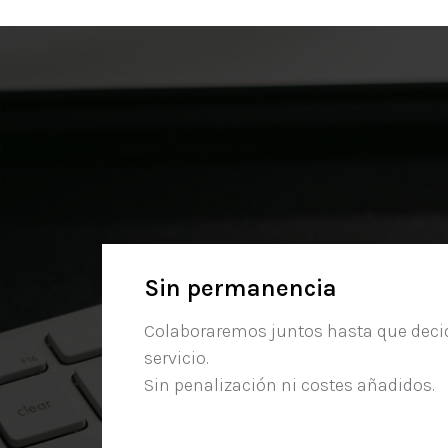
Sin permanencia
Colaboraremos juntos hasta que decid
servicio.
Sin penalización ni costes añadidos.