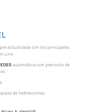
EL
re actualizada con los principales
n Line.
PEDES
automática con precisión de
os.
e.
mpieza de habitaciones
e Micavi & IdemSoft