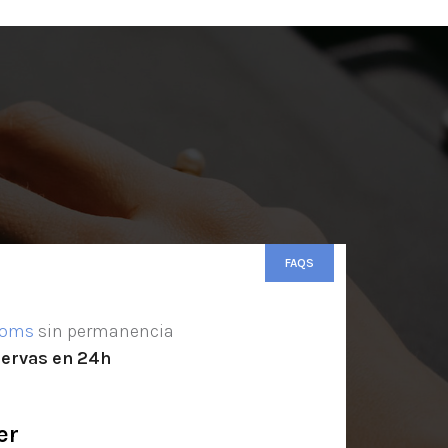
FAQS
ooms
sin permanencia
servas en 24h
er