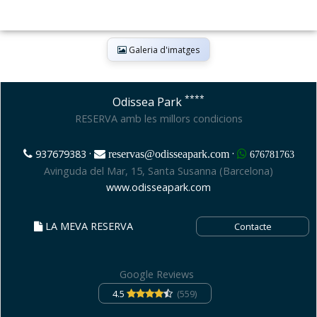
Galeria d'imatges
****
Odissea Park
RESERVA amb les millors condicions
·
·
937679383
reservas@odisseapark.com
676781763
Avinguda del Mar, 15, Santa Susanna (Barcelona)
www.odisseapark.com
LA MEVA RESERVA
Contacte
Google Reviews
4.5
(559)