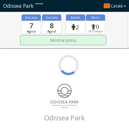
****
Odissea Park
Català
Entrada
Sortida
Adults
Nens
7
8
0
2
Agost
Agost
(2-11 anys)
Odissea Park