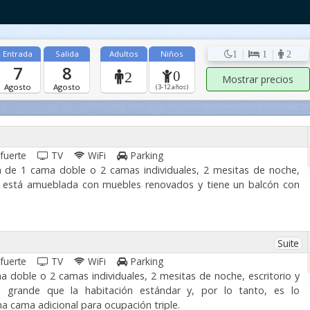
|
|
Entrada
Salida
Adultos
Niños
1
1
2
7
8
0
2
Agosto
Agosto
(3-12 años)
 fuerte
TV
WiFi
Parking
a de 1 cama doble o 2 camas individuales, 2 mesitas de noche,
ción está amueblada con muebles renovados y tiene un balcón con
Suite
 fuerte
TV
WiFi
Parking
a doble o 2 camas individuales, 2 mesitas de noche, escritorio y
ás grande que la habitación estándar y, por lo tanto, es lo
a cama adicional para ocupación triple.