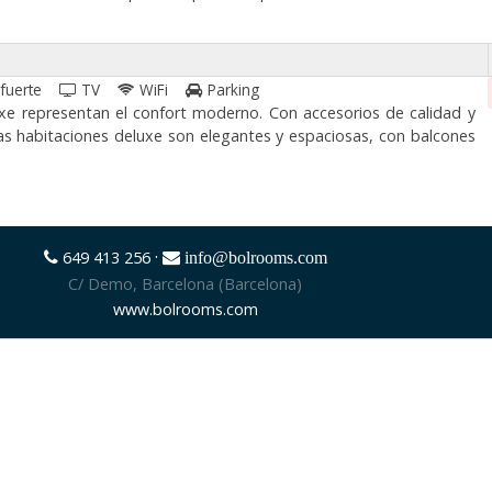
 fuerte
TV
WiFi
Parking
uxe representan el confort moderno. Con accesorios de calidad y
las habitaciones deluxe son elegantes y espaciosas, con balcones
·
649 413 256
info@bolrooms.com
C/ Demo, Barcelona (Barcelona)
www.bolrooms.com