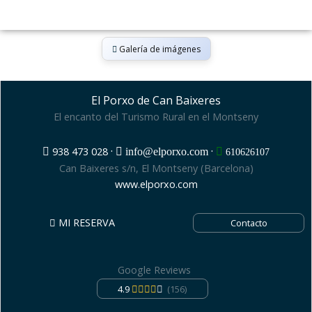
Galería de imágenes
El Porxo de Can Baixeres
El encanto del Turismo Rural en el Montseny
·
·
938 473 028
info@elporxo.com
610626107
Can Baixeres s/n, El Montseny (Barcelona)
www.elporxo.com
MI RESERVA
Contacto
Google Reviews
4.9
(156)