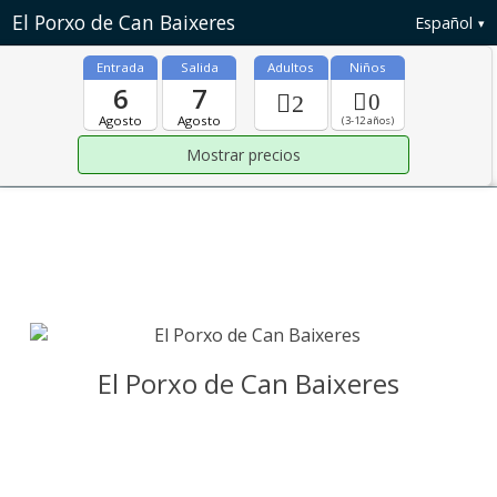
El Porxo de Can Baixeres
Español
Entrada
Salida
Adultos
Niños
6
7
0
2
Agosto
Agosto
(3-12 años)
El Porxo de Can Baixeres